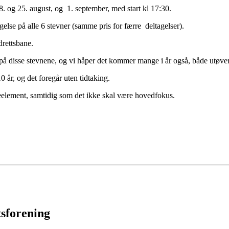
8. og 25. august, og 1. september, med start kl 17:30.
gelse på alle 6 stevner (samme pris for færre deltagelser).
drettsbane.
å disse stevnene, og vi håper det kommer mange i år også, både utøvere,
 år, og det foregår uten tidtaking.
eelement, samtidig som det ikke skal være hovedfokus.
tsforening