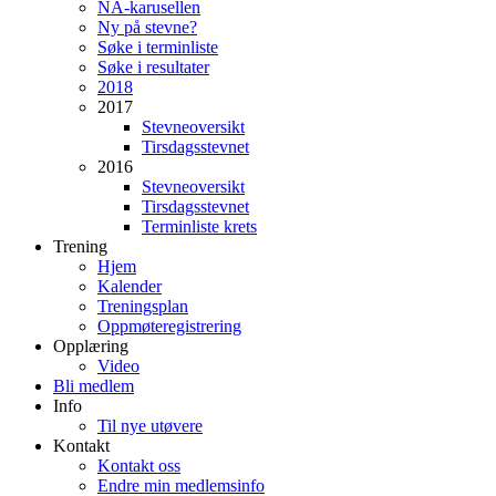
NA-karusellen
Ny på stevne?
Søke i terminliste
Søke i resultater
2018
2017
Stevneoversikt
Tirsdagsstevnet
2016
Stevneoversikt
Tirsdagsstevnet
Terminliste krets
Trening
Hjem
Kalender
Treningsplan
Oppmøteregistrering
Opplæring
Video
Bli medlem
Info
Til nye utøvere
Kontakt
Kontakt oss
Endre min medlemsinfo