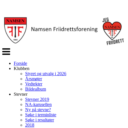
Veksle
navigasjon
Forside
Klubben
Styret og utvalg i 2026
Årsmøter
Vedtekter
Bildealbum
Stevner
Stevner 2019
NA-karusellen
Ny på stevne?
Søke i terminliste
Søke i resultater
2018