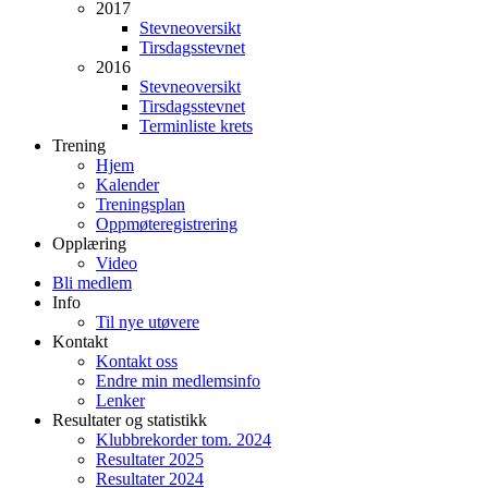
2017
Stevneoversikt
Tirsdagsstevnet
2016
Stevneoversikt
Tirsdagsstevnet
Terminliste krets
Trening
Hjem
Kalender
Treningsplan
Oppmøteregistrering
Opplæring
Video
Bli medlem
Info
Til nye utøvere
Kontakt
Kontakt oss
Endre min medlemsinfo
Lenker
Resultater og statistikk
Klubbrekorder tom. 2024
Resultater 2025
Resultater 2024