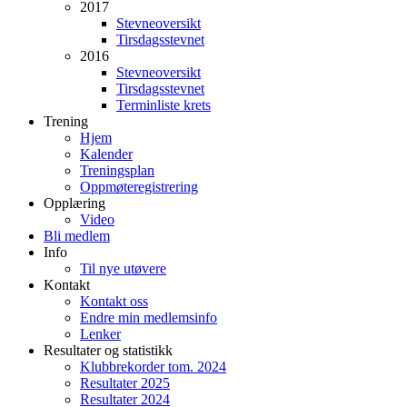
2017
Stevneoversikt
Tirsdagsstevnet
2016
Stevneoversikt
Tirsdagsstevnet
Terminliste krets
Trening
Hjem
Kalender
Treningsplan
Oppmøteregistrering
Opplæring
Video
Bli medlem
Info
Til nye utøvere
Kontakt
Kontakt oss
Endre min medlemsinfo
Lenker
Resultater og statistikk
Klubbrekorder tom. 2024
Resultater 2025
Resultater 2024