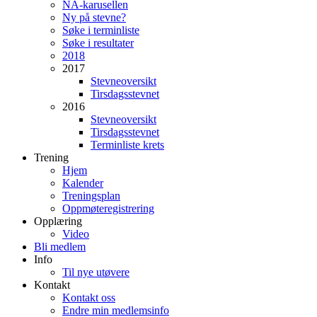
NA-karusellen
Ny på stevne?
Søke i terminliste
Søke i resultater
2018
2017
Stevneoversikt
Tirsdagsstevnet
2016
Stevneoversikt
Tirsdagsstevnet
Terminliste krets
Trening
Hjem
Kalender
Treningsplan
Oppmøteregistrering
Opplæring
Video
Bli medlem
Info
Til nye utøvere
Kontakt
Kontakt oss
Endre min medlemsinfo