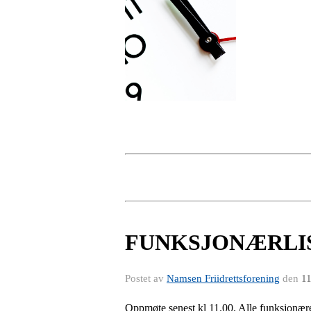
FUNKSJONÆRLIST
Postet av
Namsen Friidrettsforening
den
11
Oppmøte senest kl 11.00. Alle funksjonære