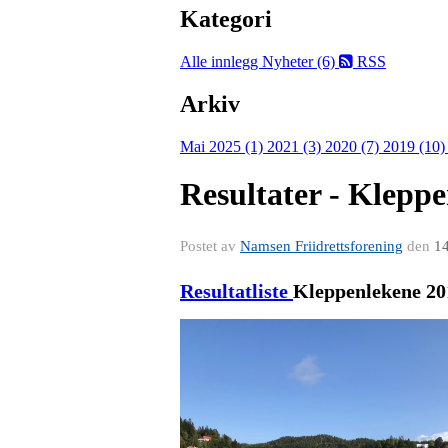
Kategori
Alle innlegg
Nyheter (6)
RSS
Arkiv
Mai 2025 (1)
2021 (3)
2020 (7)
2019 (10
Resultater - Klepp
Postet av
Namsen Friidrettsforening
den
14
Resultatliste
Kleppenlekene 20