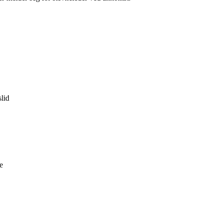
lid
e