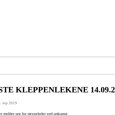
E KLEPPENLEKENE 14.09.20
. sep 2019
r melder seg for stevneleder ved ankomst.