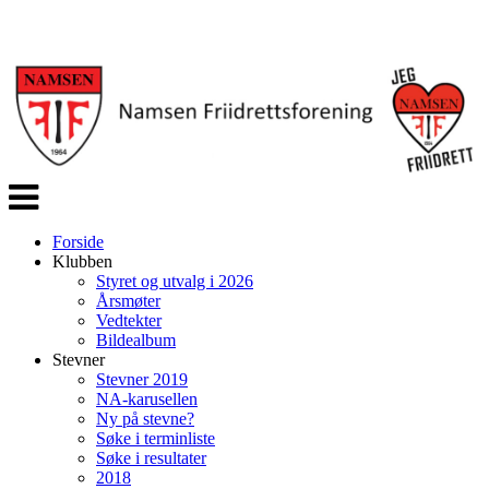
Veksle
navigasjon
Forside
Klubben
Styret og utvalg i 2026
Årsmøter
Vedtekter
Bildealbum
Stevner
Stevner 2019
NA-karusellen
Ny på stevne?
Søke i terminliste
Søke i resultater
2018