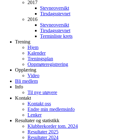
2017
Stevneoversikt
Tirsdagsstevnet
2016
Stevneoversikt
Tirsdagsstevnet
Terminliste krets
Trening
Hjem
Kalender
Treningsplan
Oppmøteregistrering
Opplæring
Video
Bli medlem
Info
Til nye utøvere
Kontakt
Kontakt oss
Endre min medlemsinfo
Lenker
Resultater og statistikk
Klubbrekorder tom. 2024
Resultater 2025
Resultater 2024