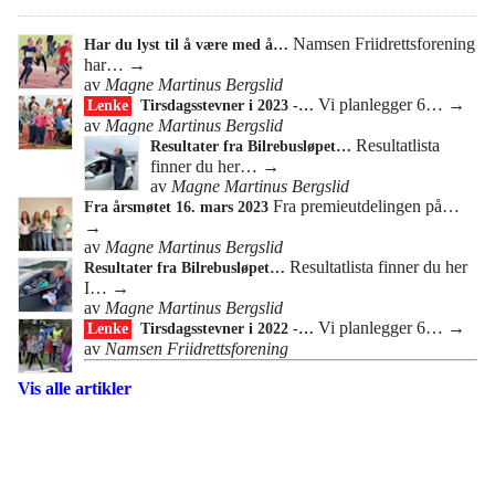
Namsen Friidrettsforening
Har du lyst til å være med å…
har…
→
av
Magne Martinus Bergslid
Vi planlegger 6…
→
Lenke
Tirsdagsstevner i 2023 -…
av
Magne Martinus Bergslid
Resultatlista
Resultater fra Bilrebusløpet…
finner du her…
→
av
Magne Martinus Bergslid
Fra premieutdelingen på…
Fra årsmøtet 16. mars 2023
→
av
Magne Martinus Bergslid
Resultatlista finner du her
Resultater fra Bilrebusløpet…
I…
→
av
Magne Martinus Bergslid
Vi planlegger 6…
→
Lenke
Tirsdagsstevner i 2022 -…
av
Namsen Friidrettsforening
Vis alle artikler