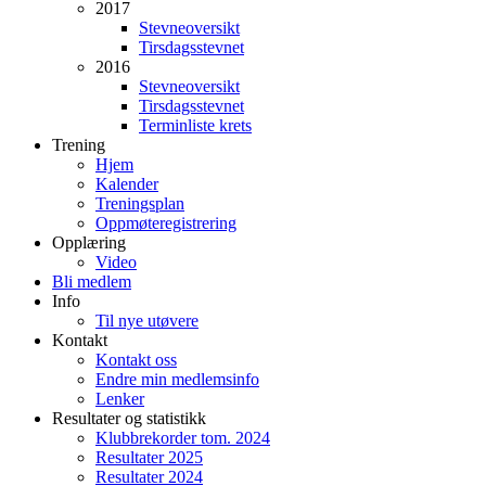
2017
Stevneoversikt
Tirsdagsstevnet
2016
Stevneoversikt
Tirsdagsstevnet
Terminliste krets
Trening
Hjem
Kalender
Treningsplan
Oppmøteregistrering
Opplæring
Video
Bli medlem
Info
Til nye utøvere
Kontakt
Kontakt oss
Endre min medlemsinfo
Lenker
Resultater og statistikk
Klubbrekorder tom. 2024
Resultater 2025
Resultater 2024