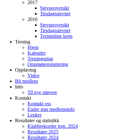
2017
Stevneoversikt
Tirsdagsstevnet
2016
Stevneoversikt
Tirsdagsstevnet
Terminliste krets
Trening
Hjem
Kalender
Treningsplan
Oppmøteregistrering
Opplæring
Video
Bli medlem
Info
Til nye utøvere
Kontakt
Kontakt oss
Endre min medlemsinfo
Lenker
Resultater og statistikk
Klubbrekorder tom. 2024
Resultater 2025
Resultater 2024