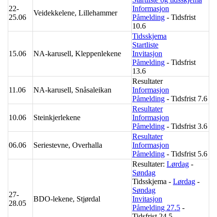
22-
Informasjon
Veidekkelene, Lillehammer
25.06
Påmelding
- Tidsfrist
10.6
Tidsskjema
Startliste
15.06
NA-karusell, Kleppenlekene
Invitasjon
Påmelding
- Tidsfrist
13.6
Resultater
11.06
NA-karusell, Snåsaleikan
Informasjon
Påmelding
- Tidsfrist 7.6
Resultater
10.06
Steinkjerlekene
Informasjon
Påmelding
- Tidsfrist 3.6
Resultater
06.06
Seriestevne, Overhalla
Informasjon
Påmelding
- Tidsfrist 5.6
Resultater:
Lørdag
-
Søndag
Tidsskjema -
Lørdag
-
Søndag
27-
BDO-lekene, Stjørdal
Invitasjon
28.05
Påmelding 27.5
-
Tidsfrist 24.5