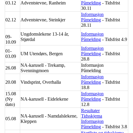
03.12
Adventstevne, Ranheim
Påmelding
- Tidsfrist
30.11
Informasjon
02.12
Adventstevne, Steinkjer
Påmelding
- Tidsfrist
28.11
Ungdomslekene 13-14 år,
Informasjon
09-
Stjørdal
Påmelding
- Tidsfrist 4.9
10.09
Informasjon
01-
UM Utendørs, Bergen
Påmelding
- Tidsfrist
03.09
28.8
NA-karusell - Trekamp,
Informasjon
26.08
Svenningmoen
Påmelding
Informasjon
20.08
Vindsprint, Overhalla
Påmelding
- Tidsfrist
18.8
15.08
Informasjon
(Ny
NA-karusell - Eidelekene
Påmelding
- Tidsfrist
dato)
12.8
Resultater
NA-karusell - Namdalslekene,
Tidsskjema
05.08
Kleppen
Informasjon
Påmelding
- Tidsfrist 3.8
Startliste og tidsskjema