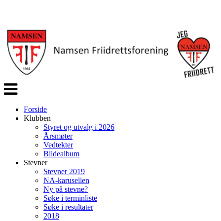
Veksle
navigasjon
Forside
Klubben
Styret og utvalg i 2026
Årsmøter
Vedtekter
Bildealbum
Stevner
Stevner 2019
NA-karusellen
Ny på stevne?
Søke i terminliste
Søke i resultater
2018