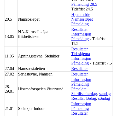
Påmelding 28.5
-
Tidsfrist 24.5
Hjemmside
20.5
Namsosløpet
Namsosløpet
Påmelding
Resultater
NA-Karusell - Jøa
Informasjon
13.05
friidrettsleker
Påmelding
- Tidsfrist
11.5
Resultater
Tidsskjema
11.05
Åpningsstevne, Steinkjer
Informasjon
Påmelding
- Tidsfrist 7.5
27.04
Namsosstafetten
Resultater
27.02
Seriestevne, Namsen
Resultater
Informasjon
Påmelding
28-
Hissmoforspelen Østersund
Påmeldte
29.01
Startliste lørdag
,
søndag
Resultat lørdag
,
søndag
Informasjon
21.01
Steinkjer Indoor
Påmelding
Resultater