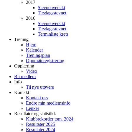
2017
Stevneoversikt
Tirsdagsstevnet
2016
Stevneoversikt
Tirsdagsstevnet
Terminliste krets
Trening
Hjem
Kalender
Treningsplan
Oppmøteregistrering
Opplæring
Video
Bli medlem
Info
Til nye utøvere
Kontakt
Kontakt oss
Endre min medlemsinfo
Lenker
Resultater og statistikk
Klubbrekorder tom. 2024
Resultater 2025
Resultater 2024