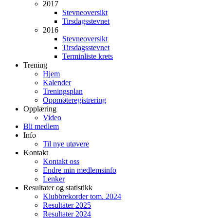
2017
Stevneoversikt
Tirsdagsstevnet
2016
Stevneoversikt
Tirsdagsstevnet
Terminliste krets
Trening
Hjem
Kalender
Treningsplan
Oppmøteregistrering
Opplæring
Video
Bli medlem
Info
Til nye utøvere
Kontakt
Kontakt oss
Endre min medlemsinfo
Lenker
Resultater og statistikk
Klubbrekorder tom. 2024
Resultater 2025
Resultater 2024