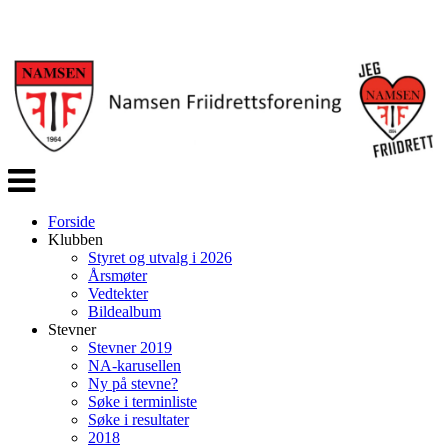
Veksle
navigasjon
Forside
Klubben
Styret og utvalg i 2026
Årsmøter
Vedtekter
Bildealbum
Stevner
Stevner 2019
NA-karusellen
Ny på stevne?
Søke i terminliste
Søke i resultater
2018