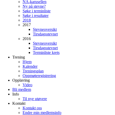
NA-karusellen
Ny på stevne?
Søke i terminliste
Søke i resultater
2018
2017
Stevneoversikt
Tirsdagsstevnet
2016
Stevneoversikt
Tirsdagsstevnet
Terminliste krets
Trening
Hjem
Kalender
Treningsplan
Oppmøteregistrering
Opplæring
Video
Bli medlem
Info
Til nye utøvere
Kontakt
Kontakt oss
Endre min medlemsinfo