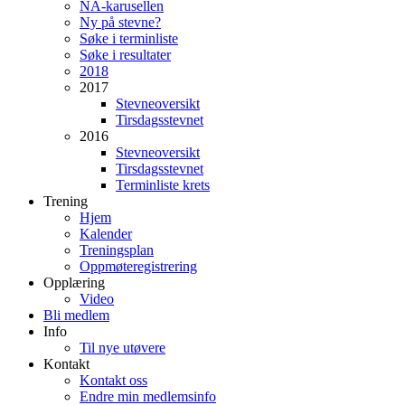
NA-karusellen
Ny på stevne?
Søke i terminliste
Søke i resultater
2018
2017
Stevneoversikt
Tirsdagsstevnet
2016
Stevneoversikt
Tirsdagsstevnet
Terminliste krets
Trening
Hjem
Kalender
Treningsplan
Oppmøteregistrering
Opplæring
Video
Bli medlem
Info
Til nye utøvere
Kontakt
Kontakt oss
Endre min medlemsinfo