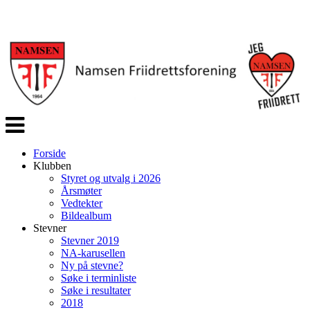
Veksle
navigasjon
Forside
Klubben
Styret og utvalg i 2026
Årsmøter
Vedtekter
Bildealbum
Stevner
Stevner 2019
NA-karusellen
Ny på stevne?
Søke i terminliste
Søke i resultater
2018