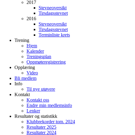
2017
Stevneoversikt
Tirsdagsstevnet
2016
Stevneoversikt
Tirsdagsstevnet
Terminliste krets
Trening
Hjem
Kalender
Treningsplan
Oppmøteregistrering
Opplæring
Video
Bli medlem
Info
Til nye utøvere
Kontakt
Kontakt oss
Endre min medlemsinfo
Lenker
Resultater og statistikk
Klubbrekorder tom. 2024
Resultater 2025
Resultater 2024