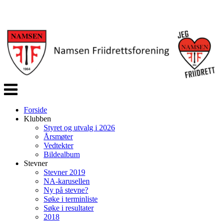
Veksle
navigasjon
Forside
Klubben
Styret og utvalg i 2026
Årsmøter
Vedtekter
Bildealbum
Stevner
Stevner 2019
NA-karusellen
Ny på stevne?
Søke i terminliste
Søke i resultater
2018