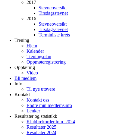
2017
Stevneoversikt
Tirsdagsstevnet
2016
Stevneoversikt
Tirsdagsstevnet
Terminliste krets
Trening
Hjem
Kalender
Treningsplan
Oppmøteregistrering
Opplæring
Video
Bli medlem
Info
Til nye utøvere
Kontakt
Kontakt oss
Endre min medlemsinfo
Lenker
Resultater og statistikk
Klubbrekorder tom. 2024
Resultater 2025
Resultater 2024