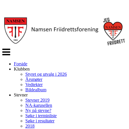
Veksle
navigasjon
Forside
Klubben
Styret og utvalg i 2026
Årsmøter
Vedtekter
Bildealbum
Stevner
Stevner 2019
NA-karusellen
Ny på stevne?
Søke i terminliste
Søke i resultater
2018