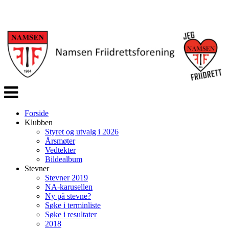
Veksle
navigasjon
Forside
Klubben
Styret og utvalg i 2026
Årsmøter
Vedtekter
Bildealbum
Stevner
Stevner 2019
NA-karusellen
Ny på stevne?
Søke i terminliste
Søke i resultater
2018