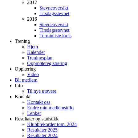
2017
Stevneoversikt
Tirsdagsstevnet
2016
Stevneoversikt
Tirsdagsstevnet
Terminliste krets
Trening
Hjem
Kalender
Treningsplan
Oppmøteregistrering
Opplæring
Video
Bli medlem
Info
Til nye utøvere
Kontakt
Kontakt oss
Endre min medlemsinfo
Lenker
Resultater og statistikk
Klubbrekorder tom. 2024
Resultater 2025
Resultater 2024