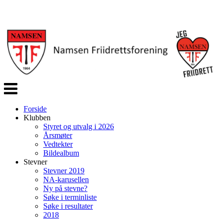
Veksle
navigasjon
Forside
Klubben
Styret og utvalg i 2026
Årsmøter
Vedtekter
Bildealbum
Stevner
Stevner 2019
NA-karusellen
Ny på stevne?
Søke i terminliste
Søke i resultater
2018