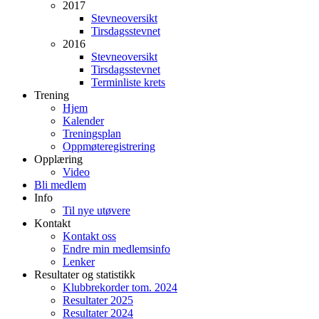
2017
Stevneoversikt
Tirsdagsstevnet
2016
Stevneoversikt
Tirsdagsstevnet
Terminliste krets
Trening
Hjem
Kalender
Treningsplan
Oppmøteregistrering
Opplæring
Video
Bli medlem
Info
Til nye utøvere
Kontakt
Kontakt oss
Endre min medlemsinfo
Lenker
Resultater og statistikk
Klubbrekorder tom. 2024
Resultater 2025
Resultater 2024