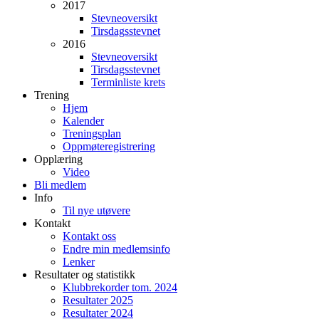
2017
Stevneoversikt
Tirsdagsstevnet
2016
Stevneoversikt
Tirsdagsstevnet
Terminliste krets
Trening
Hjem
Kalender
Treningsplan
Oppmøteregistrering
Opplæring
Video
Bli medlem
Info
Til nye utøvere
Kontakt
Kontakt oss
Endre min medlemsinfo
Lenker
Resultater og statistikk
Klubbrekorder tom. 2024
Resultater 2025
Resultater 2024