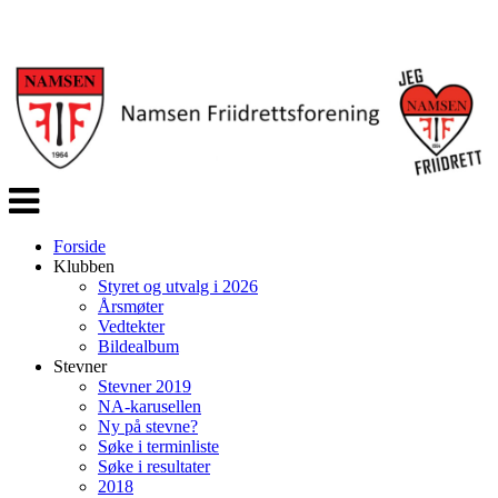
Veksle
navigasjon
Forside
Klubben
Styret og utvalg i 2026
Årsmøter
Vedtekter
Bildealbum
Stevner
Stevner 2019
NA-karusellen
Ny på stevne?
Søke i terminliste
Søke i resultater
2018