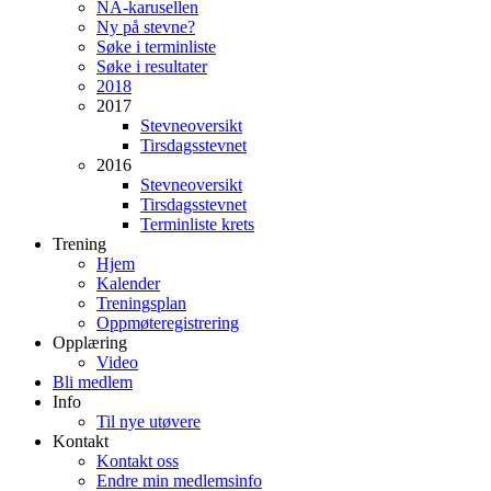
NA-karusellen
Ny på stevne?
Søke i terminliste
Søke i resultater
2018
2017
Stevneoversikt
Tirsdagsstevnet
2016
Stevneoversikt
Tirsdagsstevnet
Terminliste krets
Trening
Hjem
Kalender
Treningsplan
Oppmøteregistrering
Opplæring
Video
Bli medlem
Info
Til nye utøvere
Kontakt
Kontakt oss
Endre min medlemsinfo