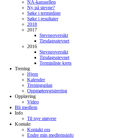
NA-karusellen
Ny på stevne?
Søke i terminliste
Søke i resultater
2018
2017
Stevneoversikt
Tirsdagsstevnet
2016
Stevneoversikt
Tirsdagsstevnet
Terminliste krets
Trening
Hjem
Kalender
Treningsplan
Oppmøteregistrering
Opplæring
Video
Bli medlem
Info
Til nye utøvere
Kontakt
Kontakt oss
Endre min medlemsinfo