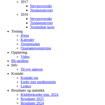
2017
Stevneoversikt
Tirsdagsstevnet
2016
Stevneoversikt
Tirsdagsstevnet
Terminliste krets
Trening
Hjem
Kalender
Treningsplan
Oppmøteregistrering
Opplæring
Video
Bli medlem
Info
Til nye utøvere
Kontakt
Kontakt oss
Endre min medlemsinfo
Lenker
Resultater og statistikk
Klubbrekorder tom. 2024
Resultater 2025
Resultater 2024