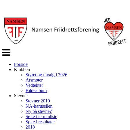
Veksle
navigasjon
Forside
Klubben
Styret og utvalg i 2026
Årsmøter
Vedtekter
Bildealbum
Stevner
Stevner 2019
NA-karusellen
Ny på stevne?
Søke i terminliste
Søke i resultater
2018