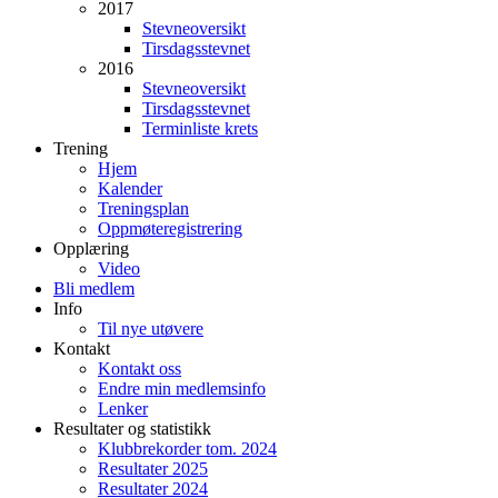
2017
Stevneoversikt
Tirsdagsstevnet
2016
Stevneoversikt
Tirsdagsstevnet
Terminliste krets
Trening
Hjem
Kalender
Treningsplan
Oppmøteregistrering
Opplæring
Video
Bli medlem
Info
Til nye utøvere
Kontakt
Kontakt oss
Endre min medlemsinfo
Lenker
Resultater og statistikk
Klubbrekorder tom. 2024
Resultater 2025
Resultater 2024