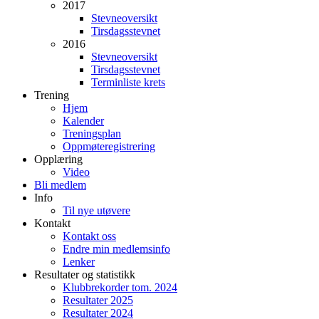
2017
Stevneoversikt
Tirsdagsstevnet
2016
Stevneoversikt
Tirsdagsstevnet
Terminliste krets
Trening
Hjem
Kalender
Treningsplan
Oppmøteregistrering
Opplæring
Video
Bli medlem
Info
Til nye utøvere
Kontakt
Kontakt oss
Endre min medlemsinfo
Lenker
Resultater og statistikk
Klubbrekorder tom. 2024
Resultater 2025
Resultater 2024