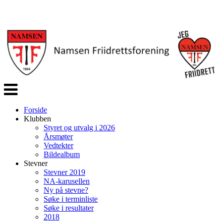
Veksle
navigasjon
Forside
Klubben
Styret og utvalg i 2026
Årsmøter
Vedtekter
Bildealbum
Stevner
Stevner 2019
NA-karusellen
Ny på stevne?
Søke i terminliste
Søke i resultater
2018