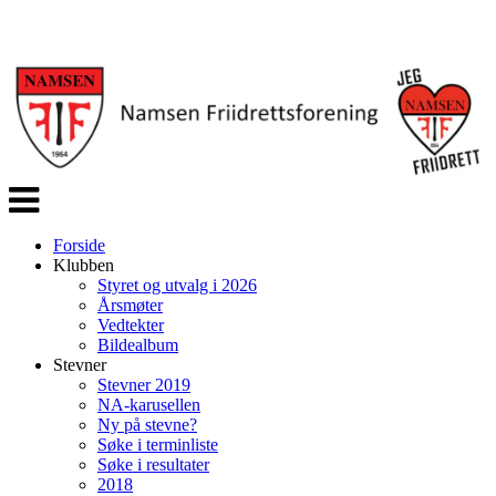
Veksle
navigasjon
Forside
Klubben
Styret og utvalg i 2026
Årsmøter
Vedtekter
Bildealbum
Stevner
Stevner 2019
NA-karusellen
Ny på stevne?
Søke i terminliste
Søke i resultater
2018