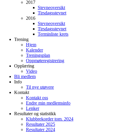
2017
Stevneoversikt
Tirsdagsstevnet
2016
Stevneoversikt
Tirsdagsstevnet
Terminliste krets
Trening
Hjem
Kalender
Treningsplan
Oppmøteregistrering
Opplæring
Video
Bli medlem
Info
Til nye utøvere
Kontakt
Kontakt oss
Endre min medlemsinfo
Lenker
Resultater og statistikk
Klubbrekorder tom. 2024
Resultater 2025
Resultater 2024