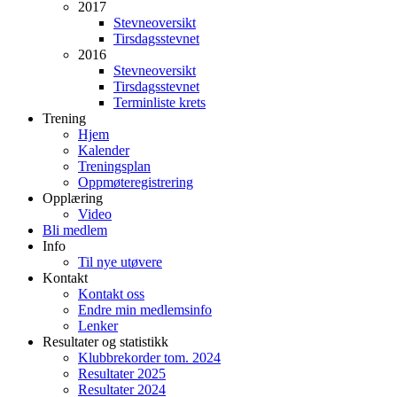
2017
Stevneoversikt
Tirsdagsstevnet
2016
Stevneoversikt
Tirsdagsstevnet
Terminliste krets
Trening
Hjem
Kalender
Treningsplan
Oppmøteregistrering
Opplæring
Video
Bli medlem
Info
Til nye utøvere
Kontakt
Kontakt oss
Endre min medlemsinfo
Lenker
Resultater og statistikk
Klubbrekorder tom. 2024
Resultater 2025
Resultater 2024