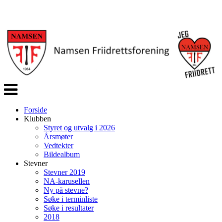
Veksle
navigasjon
Forside
Klubben
Styret og utvalg i 2026
Årsmøter
Vedtekter
Bildealbum
Stevner
Stevner 2019
NA-karusellen
Ny på stevne?
Søke i terminliste
Søke i resultater
2018