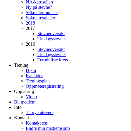
NA-karusellen
Ny på stevne?
Søke i terminliste
Søke i resultater
2018
2017
Stevneoversikt
Tirsdagsstevnet
2016
Stevneoversikt
Tirsdagsstevnet
Terminliste krets
Trening
Hjem
Kalender
Treningsplan
Oppmøteregistrering
Opplæring
Video
Bli medlem
Info
Til nye utøvere
Kontakt
Kontakt oss
Endre min medlemsinfo