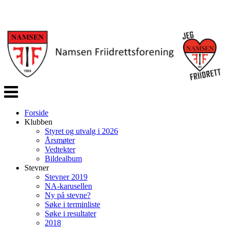
Veksle
navigasjon
Forside
Klubben
Styret og utvalg i 2026
Årsmøter
Vedtekter
Bildealbum
Stevner
Stevner 2019
NA-karusellen
Ny på stevne?
Søke i terminliste
Søke i resultater
2018