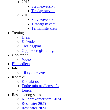
2017
Stevneoversikt
Tirsdagsstevnet
2016
Stevneoversikt
Tirsdagsstevnet
Terminliste krets
Trening
Hjem
Kalender
Treningsplan
Oppmøteregistrering
Opplæring
Video
Bli medlem
Info
Til nye utøvere
Kontakt
Kontakt oss
Endre min medlemsinfo
Lenker
Resultater og statistikk
Klubbrekorder tom. 2024
Resultater 2025
Resultater 2024