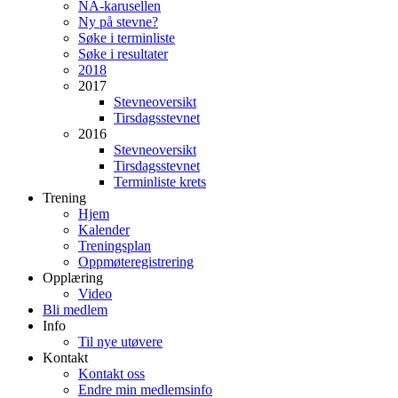
NA-karusellen
Ny på stevne?
Søke i terminliste
Søke i resultater
2018
2017
Stevneoversikt
Tirsdagsstevnet
2016
Stevneoversikt
Tirsdagsstevnet
Terminliste krets
Trening
Hjem
Kalender
Treningsplan
Oppmøteregistrering
Opplæring
Video
Bli medlem
Info
Til nye utøvere
Kontakt
Kontakt oss
Endre min medlemsinfo