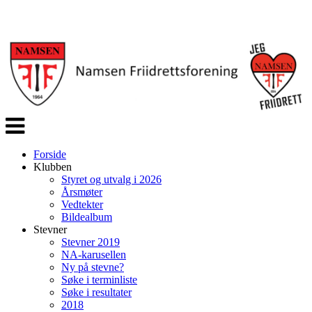
Veksle
navigasjon
Forside
Klubben
Styret og utvalg i 2026
Årsmøter
Vedtekter
Bildealbum
Stevner
Stevner 2019
NA-karusellen
Ny på stevne?
Søke i terminliste
Søke i resultater
2018