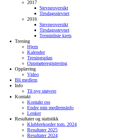
2017
Stevneoversikt
Tirsdagsstevnet
2016
Stevneoversikt
Tirsdagsstevnet
Terminliste krets
Trening
Hjem
Kalender
Treningsplan
Oppmøteregistrering
Opplæring
Video
Bli medlem
Info
Til nye utøvere
Kontakt
Kontakt oss
Endre min medlemsinfo
Lenker
Resultater og statistikk
Klubbrekorder tom. 2024
Resultater 2025
Resultater 2024