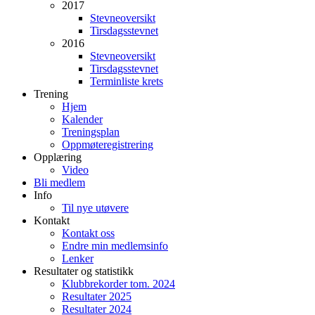
2017
Stevneoversikt
Tirsdagsstevnet
2016
Stevneoversikt
Tirsdagsstevnet
Terminliste krets
Trening
Hjem
Kalender
Treningsplan
Oppmøteregistrering
Opplæring
Video
Bli medlem
Info
Til nye utøvere
Kontakt
Kontakt oss
Endre min medlemsinfo
Lenker
Resultater og statistikk
Klubbrekorder tom. 2024
Resultater 2025
Resultater 2024