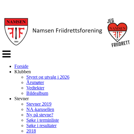
Veksle
navigasjon
Forside
Klubben
Styret og utvalg i 2026
Årsmøter
Vedtekter
Bildealbum
Stevner
Stevner 2019
NA-karusellen
Ny på stevne?
Søke i terminliste
Søke i resultater
2018