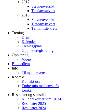
2017
Stevneoversikt
Tirsdagsstevnet
2016
Stevneoversikt
Tirsdagsstevnet
Terminliste krets
Trening
Hjem
Kalender
Treningsplan
Oppmøteregistrering
Opplæring
Video
Bli medlem
Info
Til nye utøvere
Kontakt
Kontakt oss
Endre min medlemsinfo
Lenker
Resultater og statistikk
Klubbrekorder tom. 2024
Resultater 2025
Resultater 2024