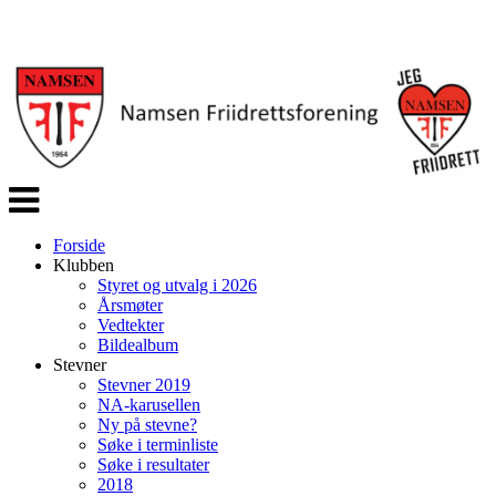
Veksle
navigasjon
Forside
Klubben
Styret og utvalg i 2026
Årsmøter
Vedtekter
Bildealbum
Stevner
Stevner 2019
NA-karusellen
Ny på stevne?
Søke i terminliste
Søke i resultater
2018