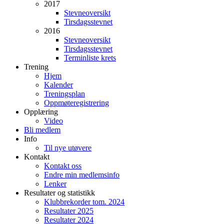
2017
Stevneoversikt
Tirsdagsstevnet
2016
Stevneoversikt
Tirsdagsstevnet
Terminliste krets
Trening
Hjem
Kalender
Treningsplan
Oppmøteregistrering
Opplæring
Video
Bli medlem
Info
Til nye utøvere
Kontakt
Kontakt oss
Endre min medlemsinfo
Lenker
Resultater og statistikk
Klubbrekorder tom. 2024
Resultater 2025
Resultater 2024