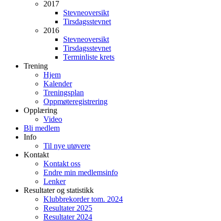
2017
Stevneoversikt
Tirsdagsstevnet
2016
Stevneoversikt
Tirsdagsstevnet
Terminliste krets
Trening
Hjem
Kalender
Treningsplan
Oppmøteregistrering
Opplæring
Video
Bli medlem
Info
Til nye utøvere
Kontakt
Kontakt oss
Endre min medlemsinfo
Lenker
Resultater og statistikk
Klubbrekorder tom. 2024
Resultater 2025
Resultater 2024