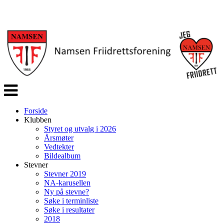
Veksle
navigasjon
Forside
Klubben
Styret og utvalg i 2026
Årsmøter
Vedtekter
Bildealbum
Stevner
Stevner 2019
NA-karusellen
Ny på stevne?
Søke i terminliste
Søke i resultater
2018