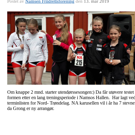
Postet av
Namsen Friidrettsforening
den
13. mar 2019
Om knappe 2 mnd. starter utendørssesongen:) Da får utøvere testet
formen etter en lang treningsperiode i Namsos Hallen. Har lagt ve
terminlisten for Nord- Trøndelag. NA karusellen vil i år ha 7 stevne
da Grong er ny arrangør.