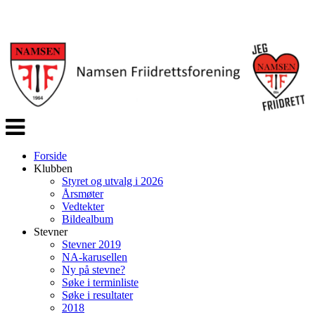
Veksle
navigasjon
Forside
Klubben
Styret og utvalg i 2026
Årsmøter
Vedtekter
Bildealbum
Stevner
Stevner 2019
NA-karusellen
Ny på stevne?
Søke i terminliste
Søke i resultater
2018