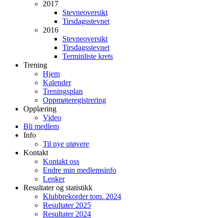
2017
Stevneoversikt
Tirsdagsstevnet
2016
Stevneoversikt
Tirsdagsstevnet
Terminliste krets
Trening
Hjem
Kalender
Treningsplan
Oppmøteregistrering
Opplæring
Video
Bli medlem
Info
Til nye utøvere
Kontakt
Kontakt oss
Endre min medlemsinfo
Lenker
Resultater og statistikk
Klubbrekorder tom. 2024
Resultater 2025
Resultater 2024