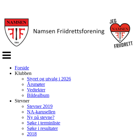
Veksle
navigasjon
Forside
Klubben
Styret og utvalg i 2026
Årsmøter
Vedtekter
Bildealbum
Stevner
Stevner 2019
NA-karusellen
Ny på stevne?
Søke i terminliste
Søke i resultater
2018