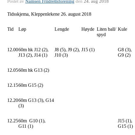
Postet av
Namsen Friidrettsforening
den
24. aug 2018
Tidsskjema, Kleppenlekene 26. august 2018
Tid
Løp
Lengde
Høyde
Liten ball/
Kule
spyd
12.00
60m hk J12 (2),
J8 (5), J9 (2),
J15 (1)
G8 (3),
J13 (2), J14 (1)
J10 (3)
G9 (2)
12.05
60m hk G13 (2)
12.15
60m G15 (2)
12.20
60m G13 (3), G14
(3)
12.25
60m G10 (1),
J15 (1),
G11 (1)
G15 (1)