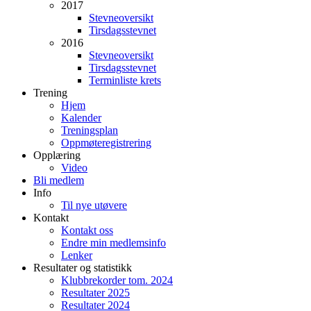
2017
Stevneoversikt
Tirsdagsstevnet
2016
Stevneoversikt
Tirsdagsstevnet
Terminliste krets
Trening
Hjem
Kalender
Treningsplan
Oppmøteregistrering
Opplæring
Video
Bli medlem
Info
Til nye utøvere
Kontakt
Kontakt oss
Endre min medlemsinfo
Lenker
Resultater og statistikk
Klubbrekorder tom. 2024
Resultater 2025
Resultater 2024