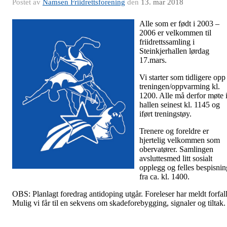
Postet av
Namsen Friidrettsforening
den
13. mar 2018
Alle som er født i 2003 –
2006 er velkommen til
friidrettssamling i
Steinkjerhallen lørdag
17.mars.
Vi starter som tidligere opp
treningen/oppvarming kl.
1200. Alle må derfor møte 
hallen seinest kl. 1145 og
iført treningstøy.
Trenere og foreldre er
hjertelig velkommen som
obervatører. Samlingen
avsluttesmed litt sosialt
opplegg og felles bespisnin
fra ca. kl. 1400.
OBS: Planlagt foredrag antidoping utgår. Foreleser har meldt forfall
Mulig vi får til en sekvens om skadeforebygging, signaler og tiltak.