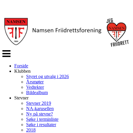
Veksle
navigasjon
Forside
Klubben
Styret og utvalg i 2026
Årsmøter
Vedtekter
Bildealbum
Stevner
Stevner 2019
NA-karusellen
Ny på stevne?
Søke i terminliste
Søke i resultater
2018