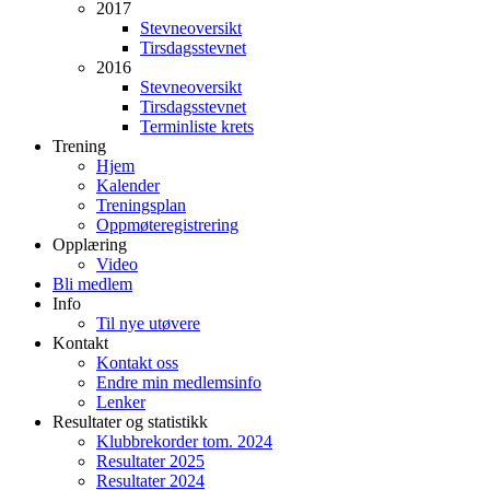
2017
Stevneoversikt
Tirsdagsstevnet
2016
Stevneoversikt
Tirsdagsstevnet
Terminliste krets
Trening
Hjem
Kalender
Treningsplan
Oppmøteregistrering
Opplæring
Video
Bli medlem
Info
Til nye utøvere
Kontakt
Kontakt oss
Endre min medlemsinfo
Lenker
Resultater og statistikk
Klubbrekorder tom. 2024
Resultater 2025
Resultater 2024