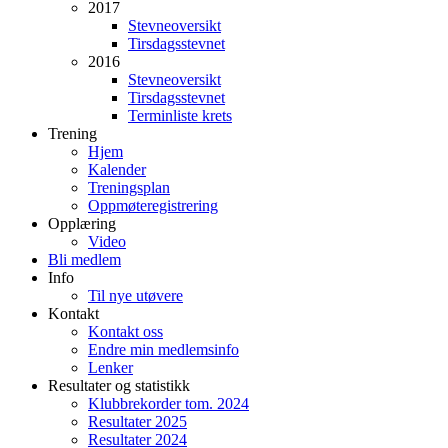
2017
Stevneoversikt
Tirsdagsstevnet
2016
Stevneoversikt
Tirsdagsstevnet
Terminliste krets
Trening
Hjem
Kalender
Treningsplan
Oppmøteregistrering
Opplæring
Video
Bli medlem
Info
Til nye utøvere
Kontakt
Kontakt oss
Endre min medlemsinfo
Lenker
Resultater og statistikk
Klubbrekorder tom. 2024
Resultater 2025
Resultater 2024