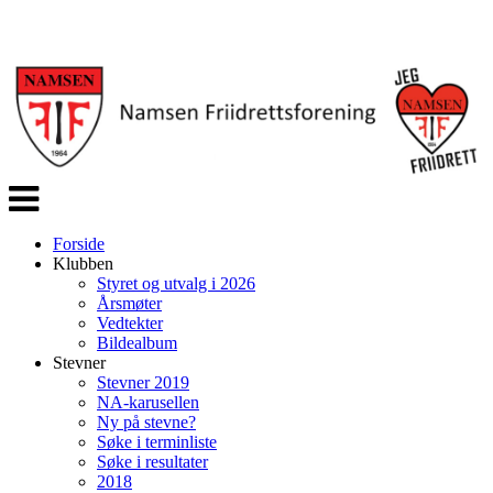
Veksle
navigasjon
Forside
Klubben
Styret og utvalg i 2026
Årsmøter
Vedtekter
Bildealbum
Stevner
Stevner 2019
NA-karusellen
Ny på stevne?
Søke i terminliste
Søke i resultater
2018