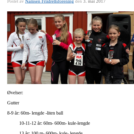
Postet av
Namsen Friidrettsforening
den
3. mai 2017
Øvelser:
Gutter
8-9 år: 60m- lengde -liten ball
10-11-12 år: 60m- 600m- kule-lengde
13 år: 100 m- 600m- kule- lengde