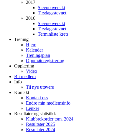
2017
Stevneoversikt
Tirsdagsstevnet
2016
Stevneoversikt
Tirsdagsstevnet
Terminliste krets
Trening
Hjem
Kalender
Treningsplan
Oppmøteregistrering
Opplæring
Video
Bli medlem
Info
Til nye utøvere
Kontakt
Kontakt oss
Endre min medlemsinfo
Lenker
Resultater og statistikk
Klubbrekorder tom. 2024
Resultater 2025
Resultater 2024