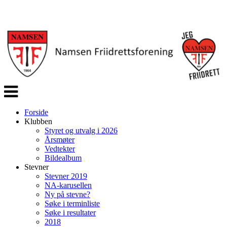
Veksle
navigasjon
Forside
Klubben
Styret og utvalg i 2026
Årsmøter
Vedtekter
Bildealbum
Stevner
Stevner 2019
NA-karusellen
Ny på stevne?
Søke i terminliste
Søke i resultater
2018