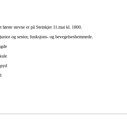
t første stevne er på Steinkjer 11.mai kl. 1800.
r junior og senior, funksjons- og bevegelseshemmede.
ngde
kule
spyd
d