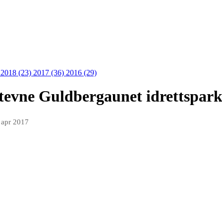
)
2018 (23)
2017 (36)
2016 (29)
evne Guldbergaunet idrettspark 
 apr 2017