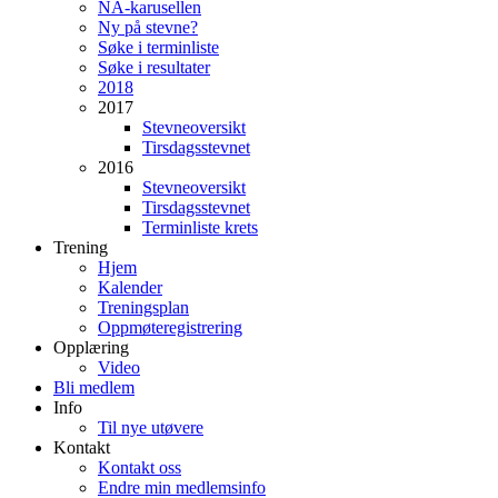
NA-karusellen
Ny på stevne?
Søke i terminliste
Søke i resultater
2018
2017
Stevneoversikt
Tirsdagsstevnet
2016
Stevneoversikt
Tirsdagsstevnet
Terminliste krets
Trening
Hjem
Kalender
Treningsplan
Oppmøteregistrering
Opplæring
Video
Bli medlem
Info
Til nye utøvere
Kontakt
Kontakt oss
Endre min medlemsinfo