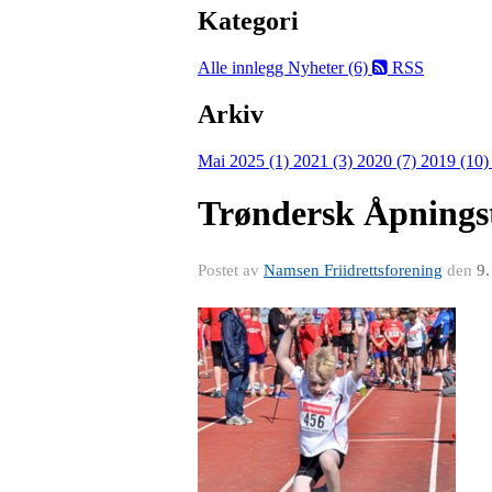
Kategori
Alle innlegg
Nyheter (6)
RSS
Arkiv
Mai 2025 (1)
2021 (3)
2020 (7)
2019 (10
Trøndersk Åpningst
Postet av
Namsen Friidrettsforening
den
9.