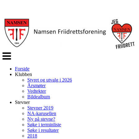
Veksle
navigasjon
Forside
Klubben
Styret og utvalg i 2026
Årsmøter
Vedtekter
Bildealbum
Stevner
Stevner 2019
NA-karusellen
Ny på stevne?
Søke i terminliste
Søke i resultater
2018