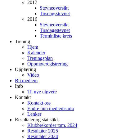
2017
Stevneoversikt
Tirsdagsstevnet
2016
Stevneoversikt
Tirsdagsstevnet
Terminliste krets
Trening
Hjem
Kalender
Treningsplan
Oppmøteregistrering
Opplæring
Video
Bli medlem
Info
Til nye utøvere
Kontakt
Kontakt oss
Endre min medlemsinfo
Lenker
Resultater og statistikk
Klubbrekorder tom. 2024
Resultater 2025
Resultater 2024