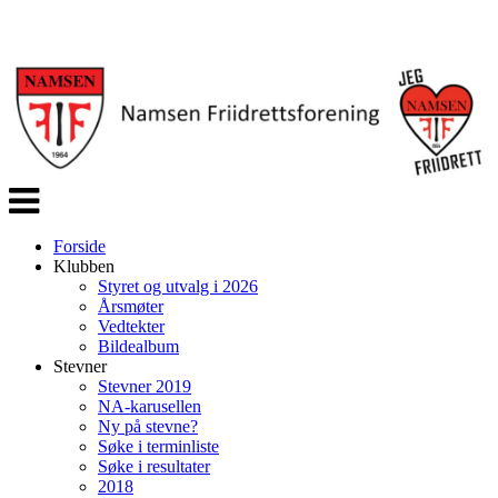
Veksle
navigasjon
Forside
Klubben
Styret og utvalg i 2026
Årsmøter
Vedtekter
Bildealbum
Stevner
Stevner 2019
NA-karusellen
Ny på stevne?
Søke i terminliste
Søke i resultater
2018