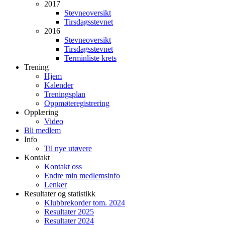
2017
Stevneoversikt
Tirsdagsstevnet
2016
Stevneoversikt
Tirsdagsstevnet
Terminliste krets
Trening
Hjem
Kalender
Treningsplan
Oppmøteregistrering
Opplæring
Video
Bli medlem
Info
Til nye utøvere
Kontakt
Kontakt oss
Endre min medlemsinfo
Lenker
Resultater og statistikk
Klubbrekorder tom. 2024
Resultater 2025
Resultater 2024