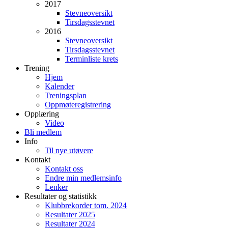
2017
Stevneoversikt
Tirsdagsstevnet
2016
Stevneoversikt
Tirsdagsstevnet
Terminliste krets
Trening
Hjem
Kalender
Treningsplan
Oppmøteregistrering
Opplæring
Video
Bli medlem
Info
Til nye utøvere
Kontakt
Kontakt oss
Endre min medlemsinfo
Lenker
Resultater og statistikk
Klubbrekorder tom. 2024
Resultater 2025
Resultater 2024