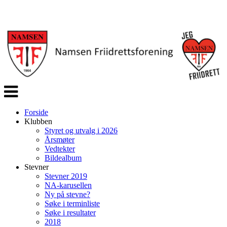
Veksle
navigasjon
Forside
Klubben
Styret og utvalg i 2026
Årsmøter
Vedtekter
Bildealbum
Stevner
Stevner 2019
NA-karusellen
Ny på stevne?
Søke i terminliste
Søke i resultater
2018