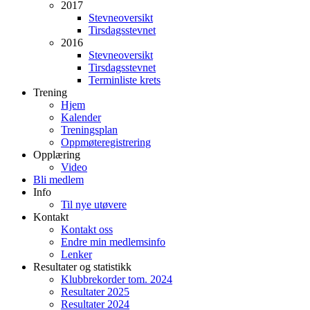
2017
Stevneoversikt
Tirsdagsstevnet
2016
Stevneoversikt
Tirsdagsstevnet
Terminliste krets
Trening
Hjem
Kalender
Treningsplan
Oppmøteregistrering
Opplæring
Video
Bli medlem
Info
Til nye utøvere
Kontakt
Kontakt oss
Endre min medlemsinfo
Lenker
Resultater og statistikk
Klubbrekorder tom. 2024
Resultater 2025
Resultater 2024