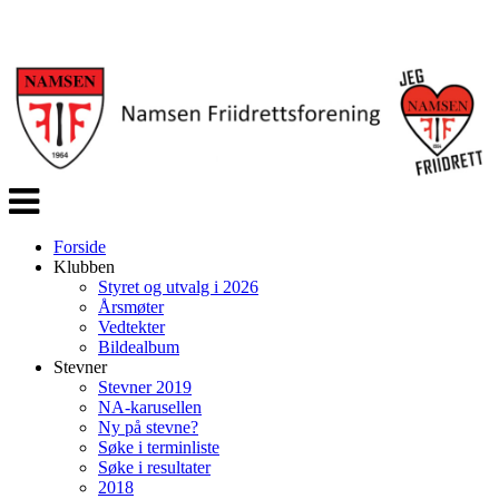
Veksle
navigasjon
Forside
Klubben
Styret og utvalg i 2026
Årsmøter
Vedtekter
Bildealbum
Stevner
Stevner 2019
NA-karusellen
Ny på stevne?
Søke i terminliste
Søke i resultater
2018