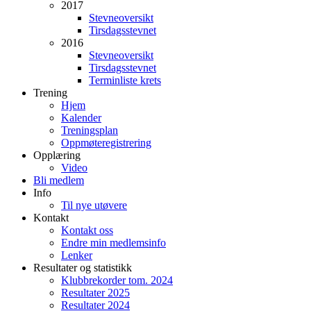
2017
Stevneoversikt
Tirsdagsstevnet
2016
Stevneoversikt
Tirsdagsstevnet
Terminliste krets
Trening
Hjem
Kalender
Treningsplan
Oppmøteregistrering
Opplæring
Video
Bli medlem
Info
Til nye utøvere
Kontakt
Kontakt oss
Endre min medlemsinfo
Lenker
Resultater og statistikk
Klubbrekorder tom. 2024
Resultater 2025
Resultater 2024