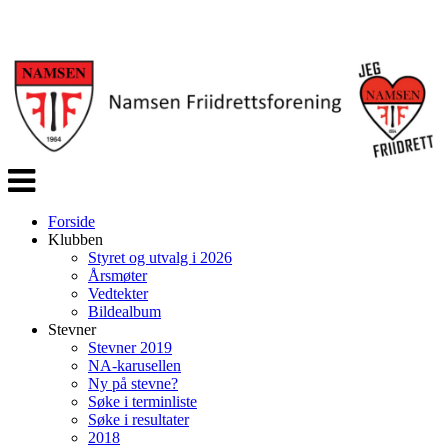
Veksle
navigasjon
Forside
Klubben
Styret og utvalg i 2026
Årsmøter
Vedtekter
Bildealbum
Stevner
Stevner 2019
NA-karusellen
Ny på stevne?
Søke i terminliste
Søke i resultater
2018