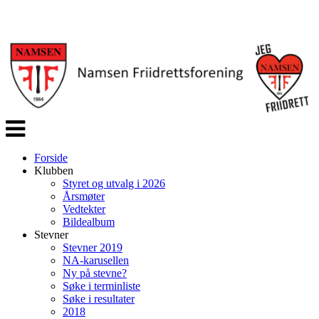
Veksle
navigasjon
Forside
Klubben
Styret og utvalg i 2026
Årsmøter
Vedtekter
Bildealbum
Stevner
Stevner 2019
NA-karusellen
Ny på stevne?
Søke i terminliste
Søke i resultater
2018