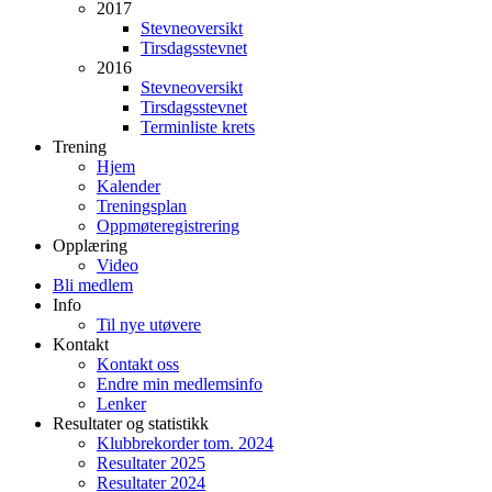
2017
Stevneoversikt
Tirsdagsstevnet
2016
Stevneoversikt
Tirsdagsstevnet
Terminliste krets
Trening
Hjem
Kalender
Treningsplan
Oppmøteregistrering
Opplæring
Video
Bli medlem
Info
Til nye utøvere
Kontakt
Kontakt oss
Endre min medlemsinfo
Lenker
Resultater og statistikk
Klubbrekorder tom. 2024
Resultater 2025
Resultater 2024