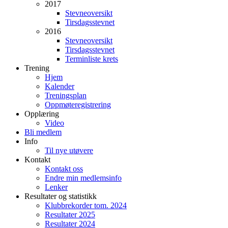
2017
Stevneoversikt
Tirsdagsstevnet
2016
Stevneoversikt
Tirsdagsstevnet
Terminliste krets
Trening
Hjem
Kalender
Treningsplan
Oppmøteregistrering
Opplæring
Video
Bli medlem
Info
Til nye utøvere
Kontakt
Kontakt oss
Endre min medlemsinfo
Lenker
Resultater og statistikk
Klubbrekorder tom. 2024
Resultater 2025
Resultater 2024