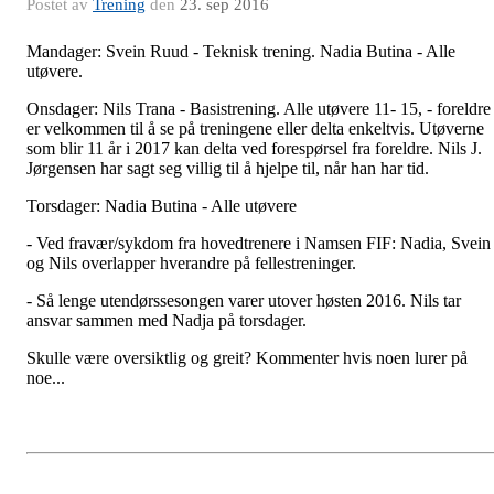
Postet av
Trening
den
23. sep 2016
Mandager: Svein Ruud - Teknisk trening. Nadia Butina - Alle
utøvere.
Onsdager: Nils Trana - Basistrening. Alle utøvere 11- 15, - foreldre
er velkommen til å se på treningene eller delta enkeltvis. Utøverne
som blir 11 år i 2017 kan delta ved forespørsel fra foreldre. Nils J.
Jørgensen har sagt seg villig til å hjelpe til, når han har tid.
Torsdager: Nadia Butina - Alle utøvere
- Ved fravær/sykdom fra hovedtrenere i Namsen FIF: Nadia, Svein
og Nils overlapper hverandre på fellestreninger.
- Så lenge utendørssesongen varer utover høsten 2016. Nils tar
ansvar sammen med Nadja på torsdager.
Skulle være oversiktlig og greit? Kommenter hvis noen lurer på
noe...