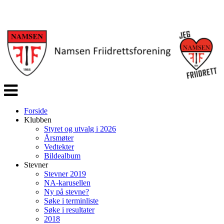
Veksle
navigasjon
Forside
Klubben
Styret og utvalg i 2026
Årsmøter
Vedtekter
Bildealbum
Stevner
Stevner 2019
NA-karusellen
Ny på stevne?
Søke i terminliste
Søke i resultater
2018