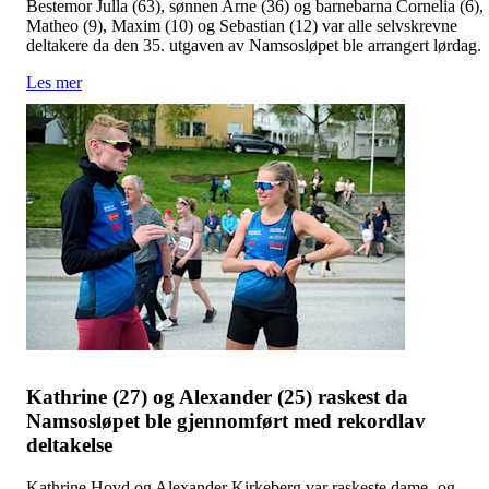
Bestemor Julla (63), sønnen Arne (36) og barnebarna Cornelia (6),
Matheo (9), Maxim (10) og Sebastian (12) var alle selvskrevne
deltakere da den 35. utgaven av Namsosløpet ble arrangert lørdag.
Les mer
Kathrine (27) og Alexander (25) raskest da
Namsosløpet ble gjennomført med rekordlav
deltakelse
Kathrine Hovd og Alexander Kirkeberg var raskeste dame- og