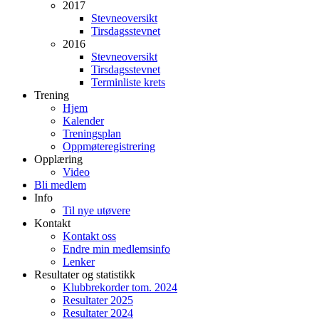
2017
Stevneoversikt
Tirsdagsstevnet
2016
Stevneoversikt
Tirsdagsstevnet
Terminliste krets
Trening
Hjem
Kalender
Treningsplan
Oppmøteregistrering
Opplæring
Video
Bli medlem
Info
Til nye utøvere
Kontakt
Kontakt oss
Endre min medlemsinfo
Lenker
Resultater og statistikk
Klubbrekorder tom. 2024
Resultater 2025
Resultater 2024