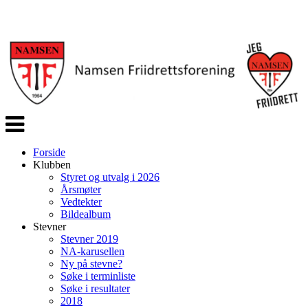
Veksle
navigasjon
Forside
Klubben
Styret og utvalg i 2026
Årsmøter
Vedtekter
Bildealbum
Stevner
Stevner 2019
NA-karusellen
Ny på stevne?
Søke i terminliste
Søke i resultater
2018