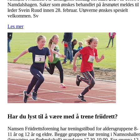
Namdalshagen. Saker som ønskes behandlet på årsmøtet meldes til
leder Svein Ruud innen 28. februar. Utøverne ønskes spesielt
velkommen. Sv
Les mer
Har du lyst til å være med å trene friidrett?
Namsen Friidrettsforening har treningstilbud for aldersgruppene 8-
11 år og 12 år og eldre. Begge gruppene har trening i Namsoshalle
(løpestripe og flerbrukshall) mandager 17.30-19.00. For gruppa 12