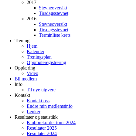
2017
Stevneoversikt
Tirsdagsstevnet
2016
Stevneoversikt
Tirsdagsstevnet
Terminliste krets
Trening
Hjem
Kalender
Treningsplan
Oppmøteregistrering
Opplæring
Video
Bli medlem
Info
Til nye utøvere
Kontakt
Kontakt oss
Endre min medlemsinfo
Lenker
Resultater og statistikk
Klubbrekorder tom. 2024
Resultater 2025
Resultater 2024