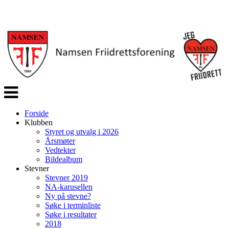
Veksle
navigasjon
Forside
Klubben
Styret og utvalg i 2026
Årsmøter
Vedtekter
Bildealbum
Stevner
Stevner 2019
NA-karusellen
Ny på stevne?
Søke i terminliste
Søke i resultater
2018