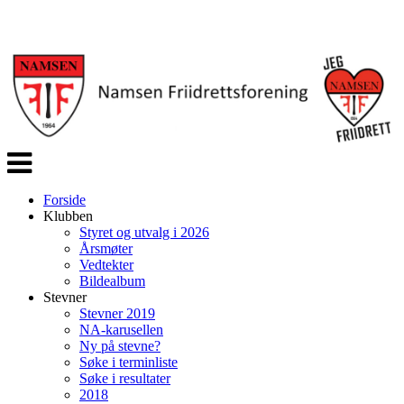
Veksle
navigasjon
Forside
Klubben
Styret og utvalg i 2026
Årsmøter
Vedtekter
Bildealbum
Stevner
Stevner 2019
NA-karusellen
Ny på stevne?
Søke i terminliste
Søke i resultater
2018