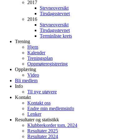
2017
Stevneoversikt
Tirsdagsstevnet
2016
Stevneoversikt
Tirsdagsstevnet
Terminliste krets
Trening
Hjem
Kalender
Treningsplan
Oppmøteregistrering
Opplæring
Video
Bli medlem
Info
Til nye utøvere
Kontakt
Kontakt oss
Endre min medlemsinfo
Lenker
Resultater og statistikk
Klubbrekorder tom. 2024
Resultater 2025
Resultater 2024