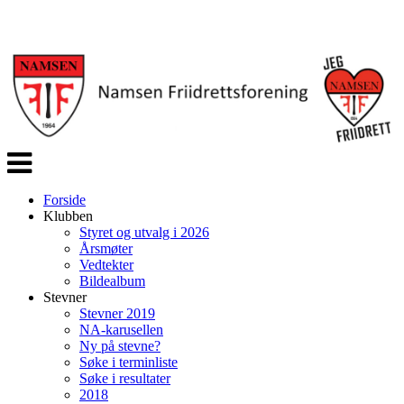
Veksle
navigasjon
Forside
Klubben
Styret og utvalg i 2026
Årsmøter
Vedtekter
Bildealbum
Stevner
Stevner 2019
NA-karusellen
Ny på stevne?
Søke i terminliste
Søke i resultater
2018