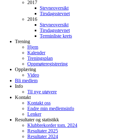
2017
Stevneoversikt
Tirsdagsstevnet
2016
Stevneoversikt
Tirsdagsstevnet
Terminliste krets
Trening
Hjem
Kalender
Treningsplan
Oppmøteregistrering
Opplæring
Video
Bli medlem
Info
Til nye utøvere
Kontakt
Kontakt oss
Endre min medlemsinfo
Lenker
Resultater og statistikk
Klubbrekorder tom. 2024
Resultater 2025
Resultater 2024